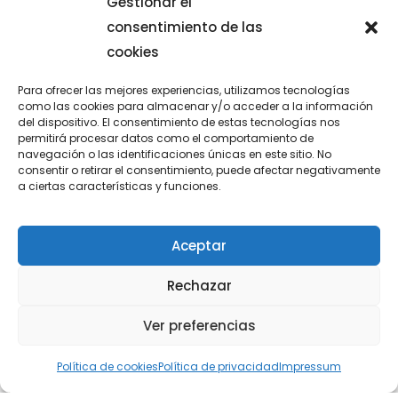
Gestionar el
consentimiento de las
cookies
GRADUACIÓN DE 4º ESO
Para ofrecer las mejores experiencias, utilizamos tecnologías
como las cookies para almacenar y/o acceder a la información
Nuestros alumnos de 4°ESO se han despedido del
del dispositivo. El consentimiento de estas tecnologías nos
permitirá procesar datos como el comportamiento de
colegio en un acto en el que todo el colegio y las
navegación o las identificaciones únicas en este sitio. No
familias y amigos de los
consentir o retirar el consentimiento, puede afectar negativamente
a ciertas características y funciones.
junio 13, 2026
Aceptar
Rechazar
Ver preferencias
Política de cookies
Política de privacidad
Impressum