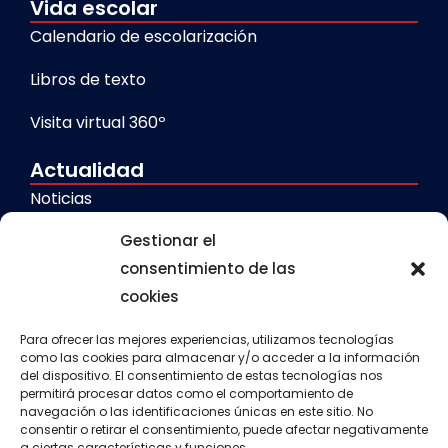
Vida escolar
Calendario de escolarización
Libros de texto
Visita virtual 360º
Actualidad
Noticias
Gestionar el
Galerías
consentimiento de las
cookies
Servicios
Comedor escolar
Para ofrecer las mejores experiencias, utilizamos tecnologías
como las cookies para almacenar y/o acceder a la información
del dispositivo. El consentimiento de estas tecnologías nos
Calendario escolar
permitirá procesar datos como el comportamiento de
navegación o las identificaciones únicas en este sitio. No
Transporte escolar
consentir o retirar el consentimiento, puede afectar negativamente
a ciertas características y funciones.