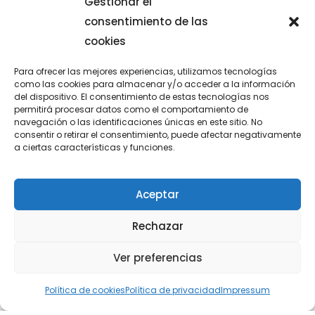
Gestionar el
consentimiento de las
cookies
GRADUACIÓN DE 4º ESO
Para ofrecer las mejores experiencias, utilizamos tecnologías
como las cookies para almacenar y/o acceder a la información
Nuestros alumnos de 4°ESO se han despedido del
del dispositivo. El consentimiento de estas tecnologías nos
permitirá procesar datos como el comportamiento de
colegio en un acto en el que todo el colegio y las
navegación o las identificaciones únicas en este sitio. No
familias y amigos de los
consentir o retirar el consentimiento, puede afectar negativamente
a ciertas características y funciones.
junio 13, 2026
Aceptar
Rechazar
Ver preferencias
Política de cookies
Política de privacidad
Impressum