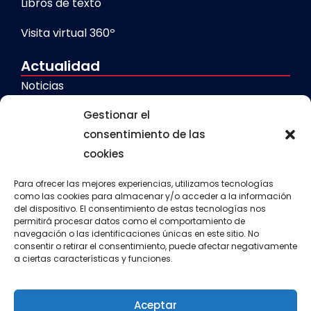
Libros de texto
Visita virtual 360º
Actualidad
Noticias
Galerías
Gestionar el
consentimiento de las
cookies
Servicios
Comedor escolar
Para ofrecer las mejores experiencias, utilizamos tecnologías
como las cookies para almacenar y/o acceder a la información
del dispositivo. El consentimiento de estas tecnologías nos
Calendario escolar
permitirá procesar datos como el comportamiento de
navegación o las identificaciones únicas en este sitio. No
Transporte escolar
consentir o retirar el consentimiento, puede afectar negativamente
a ciertas características y funciones.
Aula matinal
Actividades extraescolares
Aceptar