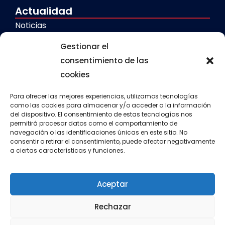
Actualidad
Noticias
Galerías
Gestionar el
consentimiento de las
cookies
Servicios
Comedor escolar
Para ofrecer las mejores experiencias, utilizamos tecnologías
como las cookies para almacenar y/o acceder a la información
del dispositivo. El consentimiento de estas tecnologías nos
Calendario escolar
permitirá procesar datos como el comportamiento de
navegación o las identificaciones únicas en este sitio. No
Transporte escolar
consentir o retirar el consentimiento, puede afectar negativamente
a ciertas características y funciones.
Aula matinal
Actividades extraescolares
Aceptar
Rechazar
Política de cookies
Política de privacidad