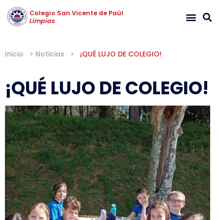
Colegio San Vicente de Paúl
Limpias
Inicio
>
Noticias
>
¡QUÉ LUJO DE COLEGIO!
¡QUÉ LUJO DE COLEGIO!