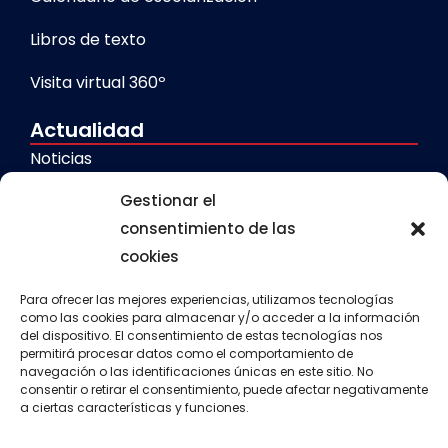
Libros de texto
Visita virtual 360º
Actualidad
Noticias
Gestionar el
Galerías
consentimiento de las
cookies
Servicios
Comedor escolar
Para ofrecer las mejores experiencias, utilizamos tecnologías
como las cookies para almacenar y/o acceder a la información
del dispositivo. El consentimiento de estas tecnologías nos
Calendario escolar
permitirá procesar datos como el comportamiento de
navegación o las identificaciones únicas en este sitio. No
Transporte escolar
consentir o retirar el consentimiento, puede afectar negativamente
a ciertas características y funciones.
Aula matinal