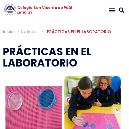
Colegio San Vicente de Paúl
Limpias
Inicio
>
Noticias
>
PRÁCTICAS EN EL LABORATORIO
PRÁCTICAS EN EL
LABORATORIO