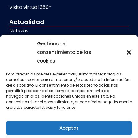
Visita virtual 360º
Actualidad
Noticias
Galerías
Gestionar el
consentimiento de las
cookies
Servicios
Comedor escolar
Para ofrecer las mejores experiencias, utilizamos tecnologías
como las cookies para almacenar y/o acceder a la información
del dispositivo. El consentimiento de estas tecnologías nos
Calendario escolar
permitirá procesar datos como el comportamiento de
navegación o las identificaciones únicas en este sitio. No
Transporte escolar
consentir o retirar el consentimiento, puede afectar negativamente
a ciertas características y funciones.
Aula matinal
Actividades extraescolares
Aceptar