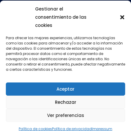
Galerías
Gestionar el
consentimiento de las
cookies
Servicios
Comedor escolar
Para ofrecer las mejores experiencias, utilizamos tecnologías
como las cookies para almacenar y/o acceder a la información
del dispositivo. El consentimiento de estas tecnologías nos
Calendario escolar
permitirá procesar datos como el comportamiento de
navegación o las identificaciones únicas en este sitio. No
Transporte escolar
consentir o retirar el consentimiento, puede afectar negativamente
a ciertas características y funciones.
Aula matinal
Actividades extraescolares
Aceptar
Rechazar
Política de cookies
Política de privacidad
Ver preferencias
Aviso legal
Política de cookies
Política de privacidad
Impressum