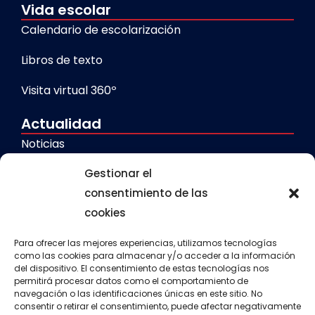
Vida escolar
Calendario de escolarización
Libros de texto
Visita virtual 360º
Actualidad
Noticias
Galerías
Gestionar el
consentimiento de las
cookies
Servicios
Comedor escolar
Para ofrecer las mejores experiencias, utilizamos tecnologías
como las cookies para almacenar y/o acceder a la información
del dispositivo. El consentimiento de estas tecnologías nos
Calendario escolar
permitirá procesar datos como el comportamiento de
navegación o las identificaciones únicas en este sitio. No
Transporte escolar
consentir o retirar el consentimiento, puede afectar negativamente