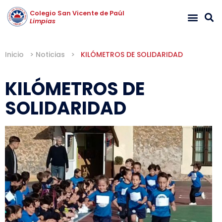
Colegio San Vicente de Paúl
Limpias
Inicio
>
Noticias
>
KILÓMETROS DE SOLIDARIDAD
KILÓMETROS DE
SOLIDARIDAD