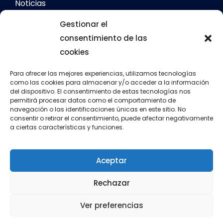
Noticias
Galerías
Gestionar el
consentimiento de las
cookies
Servicios
Comedor escolar
Para ofrecer las mejores experiencias, utilizamos tecnologías
como las cookies para almacenar y/o acceder a la información
del dispositivo. El consentimiento de estas tecnologías nos
Calendario escolar
permitirá procesar datos como el comportamiento de
navegación o las identificaciones únicas en este sitio. No
Transporte escolar
consentir o retirar el consentimiento, puede afectar negativamente
a ciertas características y funciones.
Aula matinal
Actividades extraescolares
Aceptar
Rechazar
Política de cookies
Política de privacidad
Ver preferencias
Aviso legal