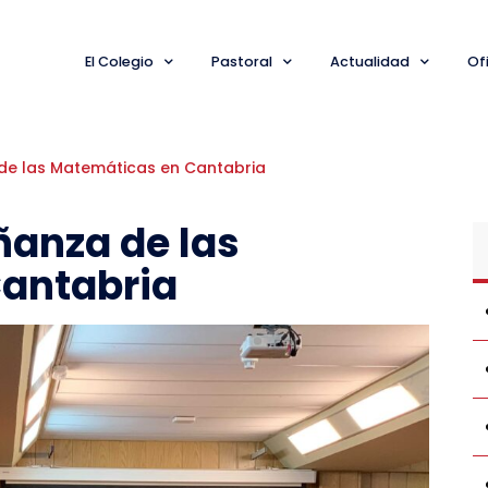
El Colegio
Pastoral
Actualidad
Ofi
de las Matemáticas en Cantabria
ñanza de las
antabria