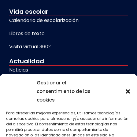
Vida escolar
Calendario de escolarización
Libros de texto
Visita virtual 360º
Actualidad
Noticias
Gestionar el
Galerías
consentimiento de las
cookies
Servicios
Comedor escolar
Para ofrecer las mejores experiencias, utilizamos tecnologías
como las cookies para almacenar y/o acceder a la información
del dispositivo. El consentimiento de estas tecnologías nos
Calendario escolar
permitirá procesar datos como el comportamiento de
navegación o las identificaciones únicas en este sitio. No