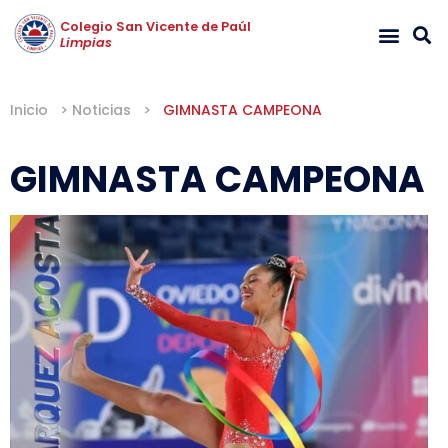
Colegio San Vicente de Paúl
Limpias
Inicio
>
Noticias
>
GIMNASTA CAMPEONA
GIMNASTA CAMPEONA