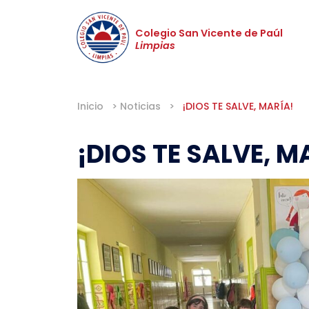
Colegio San Vicente de Paúl
Limpias
Inicio
>
Noticias
>
¡DIOS TE SALVE, MARÍA!
¡DIOS TE SALVE, M