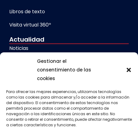
Libros de texto
Visita virtual 360º
Actualidad
Noticias
Galerías
Gestionar el
consentimiento de las
cookies
Servicios
Comedor escolar
Para ofrecer las mejores experiencias, utilizamos tecnologías
como las cookies para almacenar y/o acceder a la información
del dispositivo. El consentimiento de estas tecnologías nos
Calendario escolar
permitirá procesar datos como el comportamiento de
navegación o las identificaciones únicas en este sitio. No
Transporte escolar
consentir o retirar el consentimiento, puede afectar negativamente
a ciertas características y funciones.
Aula matinal