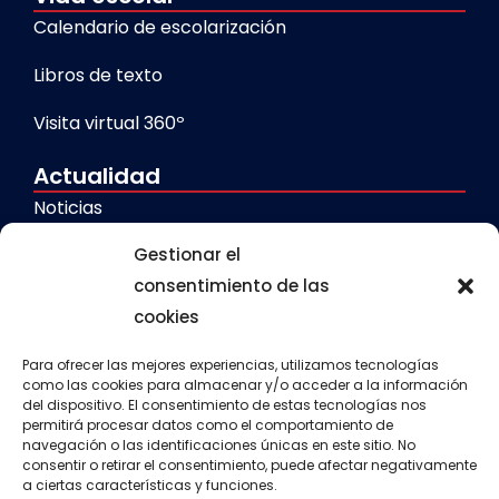
Calendario de escolarización
Libros de texto
Visita virtual 360º
Actualidad
Noticias
Gestionar el
Galerías
consentimiento de las
cookies
Servicios
Comedor escolar
Para ofrecer las mejores experiencias, utilizamos tecnologías
como las cookies para almacenar y/o acceder a la información
del dispositivo. El consentimiento de estas tecnologías nos
Calendario escolar
permitirá procesar datos como el comportamiento de
navegación o las identificaciones únicas en este sitio. No
Transporte escolar
consentir o retirar el consentimiento, puede afectar negativamente
a ciertas características y funciones.