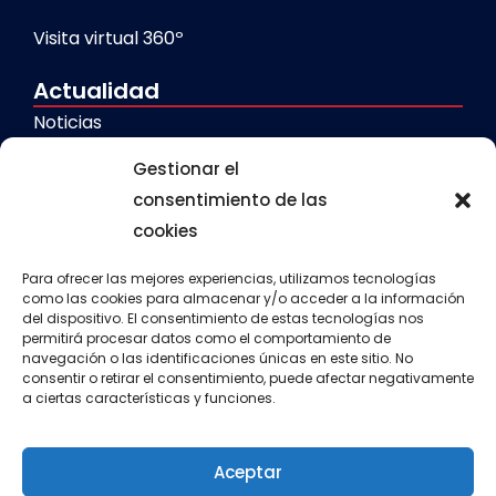
Visita virtual 360º
Actualidad
Noticias
Galerías
Gestionar el
consentimiento de las
cookies
Servicios
Comedor escolar
Para ofrecer las mejores experiencias, utilizamos tecnologías
como las cookies para almacenar y/o acceder a la información
del dispositivo. El consentimiento de estas tecnologías nos
Calendario escolar
permitirá procesar datos como el comportamiento de
navegación o las identificaciones únicas en este sitio. No
Transporte escolar
consentir o retirar el consentimiento, puede afectar negativamente
a ciertas características y funciones.
Aula matinal
Actividades extraescolares
Aceptar