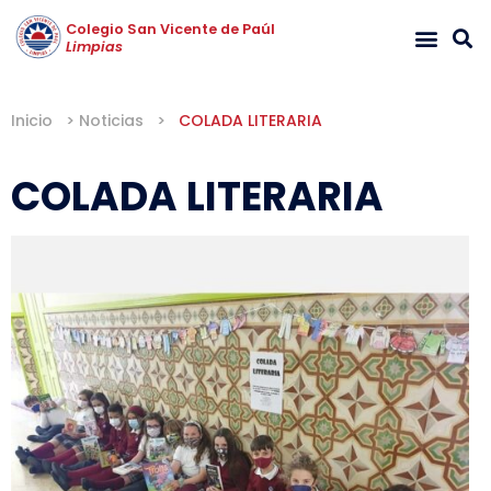
Colegio San Vicente de Paúl
Limpias
Inicio
>
Noticias
>
COLADA LITERARIA
COLADA LITERARIA