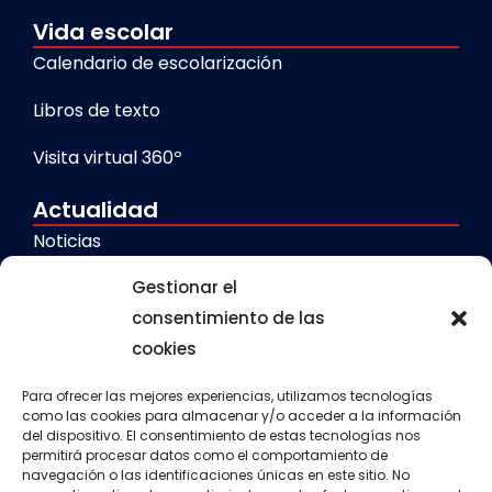
Vida escolar
Calendario de escolarización
Libros de texto
Visita virtual 360º
Actualidad
Noticias
Gestionar el
Galerías
consentimiento de las
cookies
Servicios
Comedor escolar
Para ofrecer las mejores experiencias, utilizamos tecnologías
como las cookies para almacenar y/o acceder a la información
del dispositivo. El consentimiento de estas tecnologías nos
Calendario escolar
permitirá procesar datos como el comportamiento de
navegación o las identificaciones únicas en este sitio. No
Transporte escolar