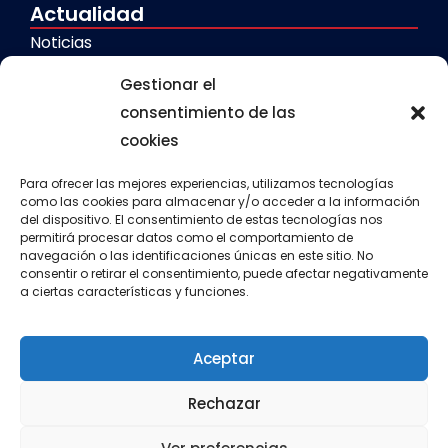
Actualidad
Noticias
Galerías
Gestionar el
consentimiento de las
cookies
Servicios
Comedor escolar
Para ofrecer las mejores experiencias, utilizamos tecnologías
como las cookies para almacenar y/o acceder a la información
del dispositivo. El consentimiento de estas tecnologías nos
Calendario escolar
permitirá procesar datos como el comportamiento de
navegación o las identificaciones únicas en este sitio. No
Transporte escolar
consentir o retirar el consentimiento, puede afectar negativamente
a ciertas características y funciones.
Aula matinal
Actividades extraescolares
Aceptar
Rechazar
Política de cookies
Política de privacidad