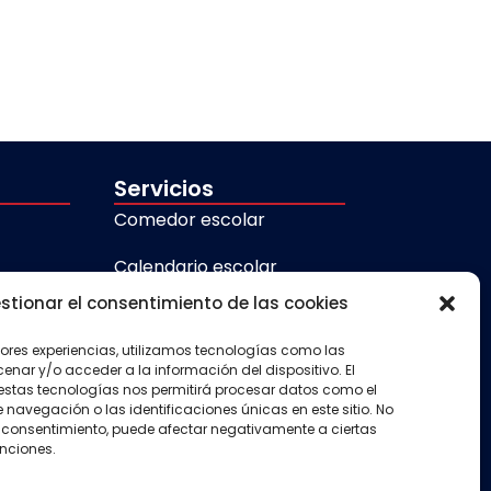
Servicios
Comedor escolar
Calendario escolar
stionar el consentimiento de las cookies
Transporte escolar
jores experiencias, utilizamos tecnologías como las
Aula matinal
nar y/o acceder a la información del dispositivo. El
estas tecnologías nos permitirá procesar datos como el
Actividades
avegación o las identificaciones únicas en este sitio. No
 el consentimiento, puede afectar negativamente a ciertas
extraescolares
unciones.