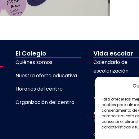
El Colegio
Vida escolar
Quiénes somos
Calendario de
escolarización
Nuestra oferta educativa
Libros de texto
Ge
Horarios del centro
Visita virtual 360º
Para ofrecer las me
Organización del centro
cookies para almace
consentimiento de 
Actualidad
comportamiento de n
Noticias
consentir o retirar
características y f
Galerías