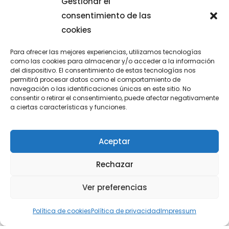
Gestionar el
consentimiento de las
cookies
GRADUACIÓN DE 4º ESO
Para ofrecer las mejores experiencias, utilizamos tecnologías
como las cookies para almacenar y/o acceder a la información
Nuestros alumnos de 4°ESO se han despedido del
del dispositivo. El consentimiento de estas tecnologías nos
permitirá procesar datos como el comportamiento de
colegio en un acto en el que todo el colegio y las
navegación o las identificaciones únicas en este sitio. No
familias y amigos de los
consentir o retirar el consentimiento, puede afectar negativamente
a ciertas características y funciones.
junio 13, 2026
Aceptar
Rechazar
Ver preferencias
Política de cookies
Política de privacidad
Impressum