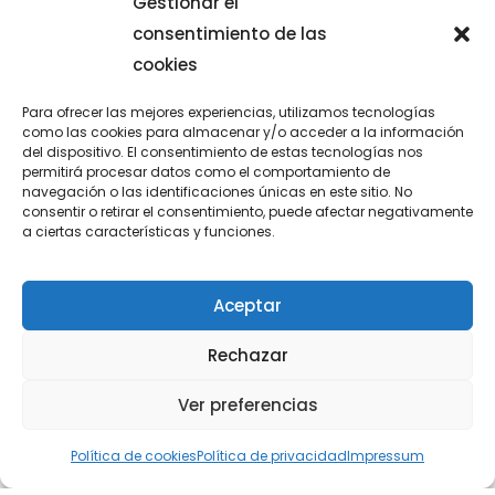
Gestionar el
consentimiento de las
cookies
GRADUACIÓN DE 4º ESO
Para ofrecer las mejores experiencias, utilizamos tecnologías
como las cookies para almacenar y/o acceder a la información
Nuestros alumnos de 4°ESO se han despedido del
del dispositivo. El consentimiento de estas tecnologías nos
permitirá procesar datos como el comportamiento de
colegio en un acto en el que todo el colegio y las
navegación o las identificaciones únicas en este sitio. No
familias y amigos de los
consentir o retirar el consentimiento, puede afectar negativamente
a ciertas características y funciones.
junio 13, 2026
Aceptar
Rechazar
Ver preferencias
Política de cookies
Política de privacidad
Impressum